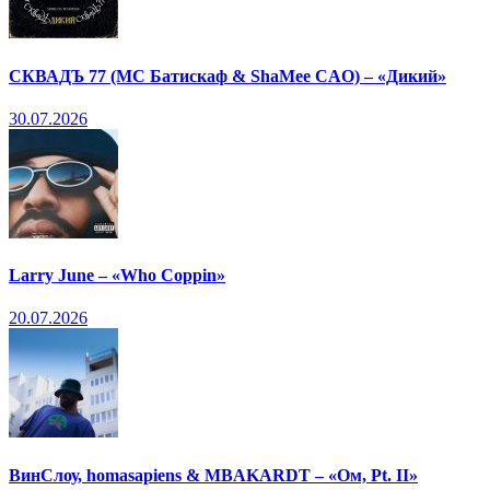
СКВАДЪ 77 (МС Батискаф & ShaMee CAO) – «Дикий»
30.07.2026
Larry June – «Who Coppin»
20.07.2026
ВинСлоу, homasapiens & MBAKARDT – «Ом, Pt. II»