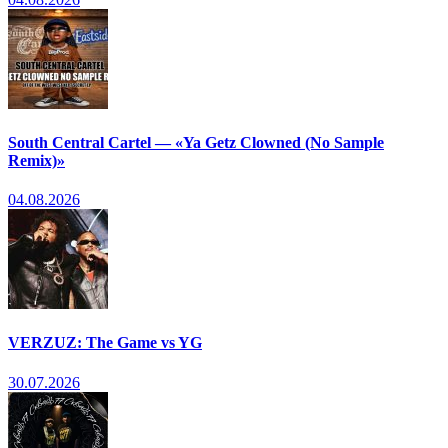
South Central Cartel — «Ya Getz Clowned (No Sample
Remix)»
04.08.2026
VERZUZ: The Game vs YG
30.07.2026