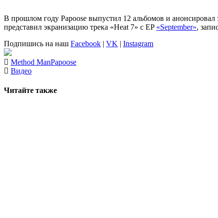
В прошлом году
Papoose
выпустил 12 альбомов и анонсировал з
представил экранизацию трека «Heat 7» с EP
«September»
, зап
Подпишись на наш
Facebook
|
VK
|
Instagram
Method Man
Papoose
Видео
Читайте также