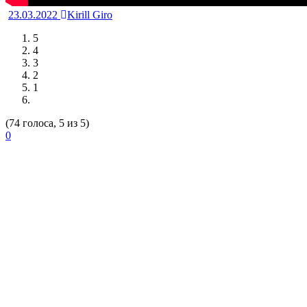
23.03.2022
Kirill Giro
5
4
3
2
1
(74 голоса, 5 из 5)
0