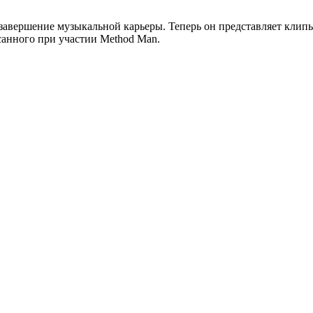
авершение музыкальной карьеры. Теперь он представляет клипы
исанного при участии
Method Man
.