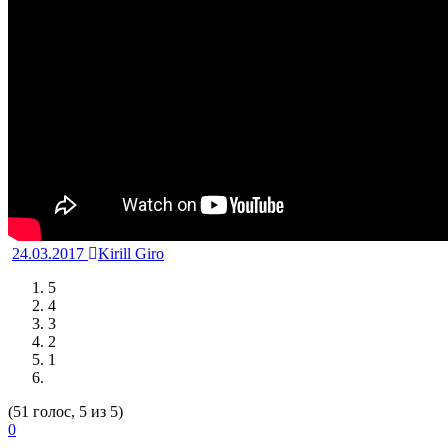
24.03.2017
Kirill Giro
5
4
3
2
1
(51 голос, 5 из 5)
0