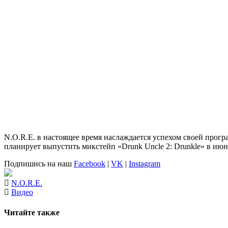
N.O.R.E.
в настоящее время наслаждается успехом своей прог
планирует выпустить микстейп
«Drunk Uncle 2: Drunkle»
в июне
Подпишись на наш
Facebook
|
VK
|
Instagram
N.O.R.E.
Видео
Читайте также