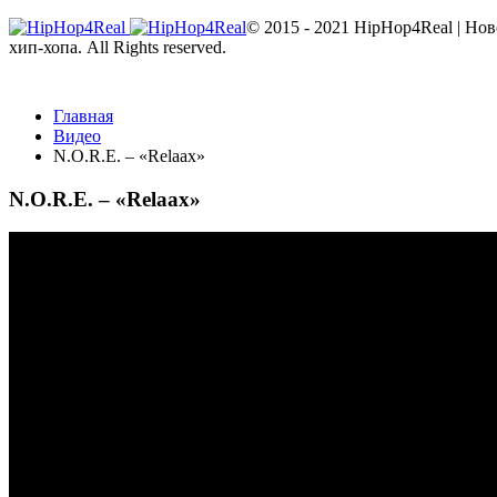
© 2015 - 2021 HipHop4Real | Но
хип-хопа. All Rights reserved.
Главная
Видео
N.O.R.E. – «Relaax»
N.O.R.E. – «Relaax»