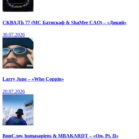
СКВАДЪ 77 (МС Батискаф & ShaMee CAO) – «Дикий»
30.07.2026
Larry June – «Who Coppin»
20.07.2026
ВинСлоу, homasapiens & MBAKARDT – «Ом, Pt. II»