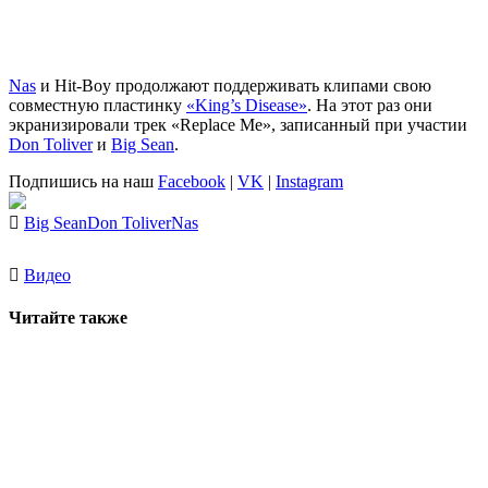
Nas
и Hit-Boy продолжают поддерживать клипами свою
совместную пластинку
«King’s Disease»
. На этот раз они
экранизировали трек «Replace Me», записанный при участии
Don Toliver
и
Big Sean
.
Подпишись на наш
Facebook
|
VK
|
Instagram
Big Sean
Don Toliver
Nas
Видео
Читайте также