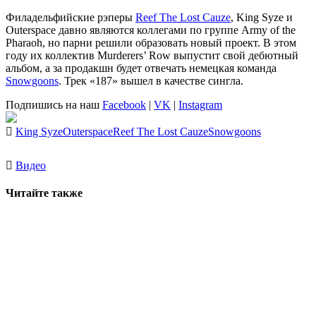
Филадельфийские рэперы
Reef The Lost Cauze
,
King Syze
и
Outerspace
давно являются коллегами по группе Army of the
Pharaoh, но парни решили образовать новый проект. В этом
году их коллектив Murderers’ Row выпустит свой дебютный
альбом, а за продакшн будет отвечать немецкая команда
Snowgoons
. Трек «187» вышел в качестве сингла.
Подпишись на наш
Facebook
|
VK
|
Instagram
King Syze
Outerspace
Reef The Lost Cauze
Snowgoons
Видео
Читайте также