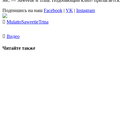
MC —
Saweetie
и
Trina
. Подобающий клип- прилагается.
Подпишись на наш
Facebook
|
VK
|
Instagram
Mulatto
Saweetie
Trina
Видео
Читайте также