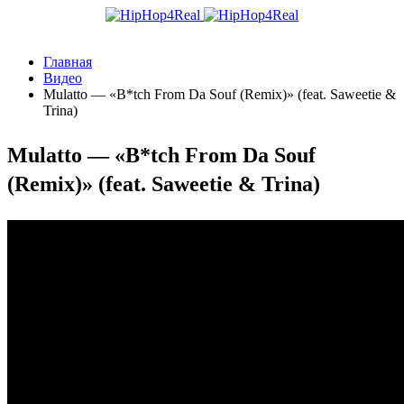
Главная
Видео
Mulatto — «B*tch From Da Souf (Remix)» (feat. Saweetie &
Trina)
Mulatto — «B*tch From Da Souf
(Remix)» (feat. Saweetie & Trina)