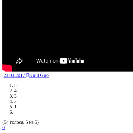
23.03.2017
Kirill Giro
5
4
3
2
1
(54 голоса, 5 из 5)
0