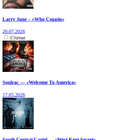
Larry June – «Who Coppin»
20.07.2026
Статьи
Soulrac — «Welcome To America»
17.05.2026
South Central Cartel — «West Kept Secret»