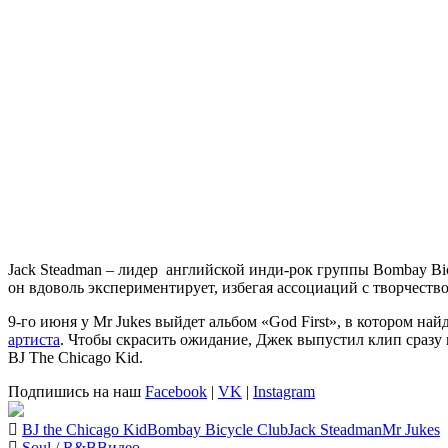
Jack Steadman
– лидер английской инди-рок группы
Bombay Bic
он вдоволь экспериментирует, избегая ассоциаций с творчеств
9-го июня у
Mr Jukes
выйдет альбом
«God First»
, в котором най
артиста
. Чтобы скрасить ожидание,
Джек
выпустил клип сразу 
BJ The Chicago Kid
.
Подпишись на наш
Facebook
|
VK
|
Instagram
BJ the Chicago Kid
Bombay Bicycle Club
Jack Steadman
Mr Jukes
Soul / R&B
Видео