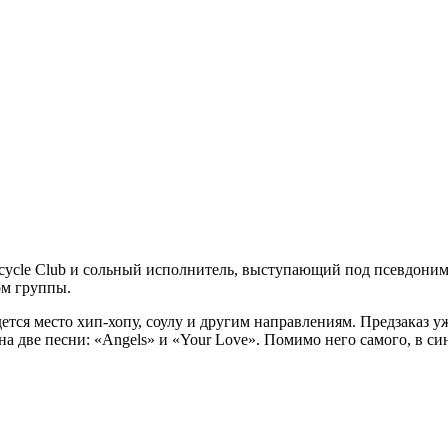
ycle Club
и сольный исполнитель, выступающий под псевдони
ом группы.
дется место хип-хопу, соулу и другим направлениям. Предзаказ 
на две песни:
«Angels»
и
«Your Love»
. Помимо него самого, в с