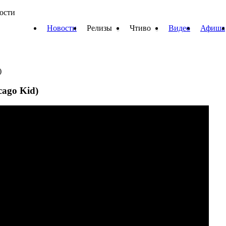
вости
Новости
Релизы
Чтиво
Видео
Афиша
)
cago Kid)