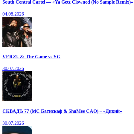
South Central Cartel — «Ya Getz Clowned (No Sample Remix)»
04.08.2026
VERZUZ: The Game vs YG
30.07.2026
СКВАДЪ 77 (МС Батискаф & ShaMee CAO) – «Дикий»
30.07.2026