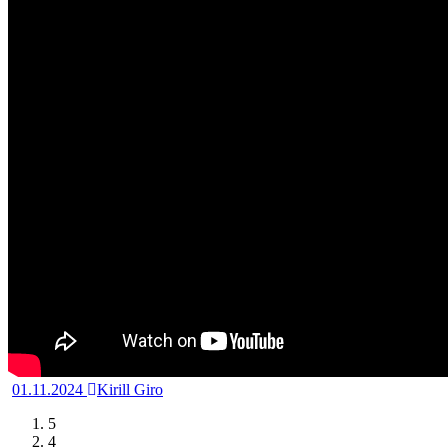
01.11.2024
Kirill Giro
5
4