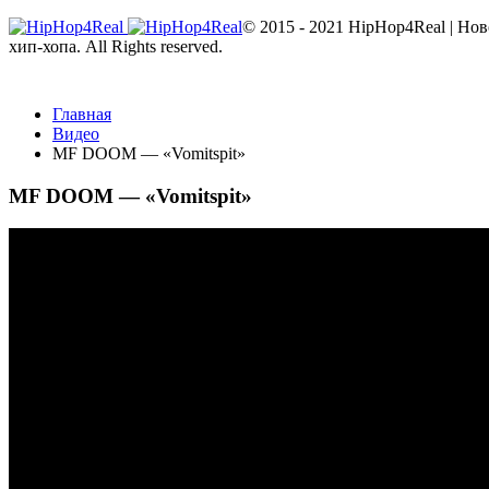
© 2015 - 2021 HipHop4Real | Но
хип-хопа. All Rights reserved.
Главная
Видео
MF DOOM — «Vomitspit»
MF DOOM — «Vomitspit»