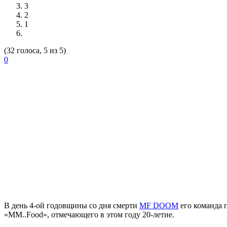
3
2
1
(32 голоса, 5 из 5)
0
В день 4-ой годовщины со дня смерти
MF DOOM
его команда 
«MM..Food», отмечающего в этом году 20-летие.