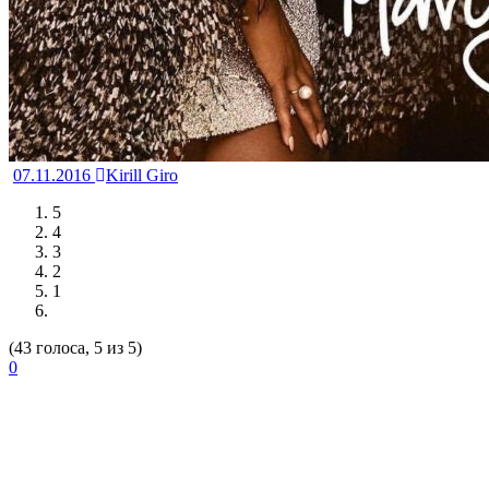
07.11.2016
Kirill Giro
5
4
3
2
1
(43 голоса, 5 из 5)
0