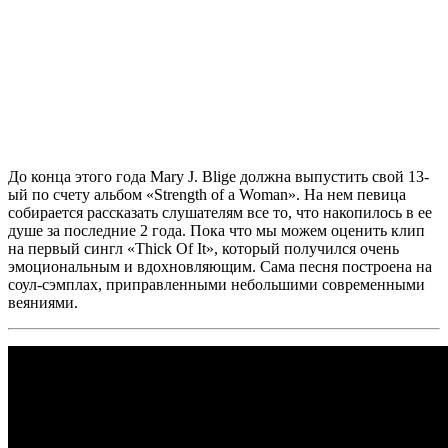
До конца этого года
Mary J. Blige
должна выпустить свой 13-
ый по счету альбом
«Strength of a Woman»
. На нем певица
собирается рассказать слушателям все то, что накопилось в ее
душе за последние 2 года. Пока что мы можем оценить клип
на первый сингл
«Thick Of It»
, который получился очень
эмоциональным и вдохновляющим. Сама песня построена на
соул-сэмплах, приправленными небольшими современными
веяниями.