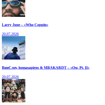
Larry June – «Who Coppin»
20.07.2026
ВинСлоу, homasapiens & MBAKARDT – «Ом, Pt. II»
20.07.2026