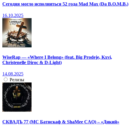
Сегодня могло исполниться 52 года Mad Max (Da B.O.M.B.)
16.10.2025
WiseRap — «Where I Belong» (feat. Big Prodeje, Kxvi,
Christenelle Diroc & D-Light)
14.08.2025
Релизы
СКВАДЪ 77 (МС Батискаф & ShaMee CAO) – «Дикий»