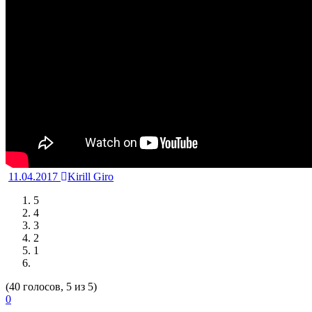
11.04.2017
Kirill Giro
5
4
3
2
1
(40 голосов, 5 из 5)
0