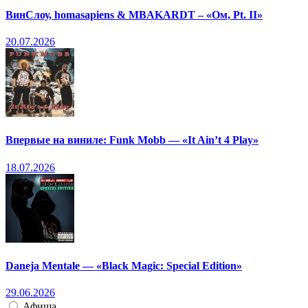
ВинСлоу, homasapiens & MBAKARDT – «Ом, Pt. II»
20.07.2026
Впервые на виниле: Funk Mobb — «It Ain’t 4 Play»
18.07.2026
Daneja Mentale — «Black Magic: Special Edition»
29.06.2026
Афиша