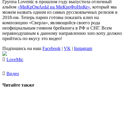
Группа
Lovemic
в прошлом году выпустила отличный
альбом
«МиКрОмАнЫ на МиКроФоНиКе»
, который мы
можем назвать одним из самых русскоязычных релизов в
2018-ом. Теперь парни готовы показать клип на
композицию «Сверла», являющийся своего рода
неофициальным гимном брейкинга в РФ и СНГ. Всем
неравнодушным к данному направлению хип-хопу должно
прийтись по вкусу это видео!
Подпишись на наш
Facebook
|
VK
|
Instagram
LoveMic
Видео
Читайте также