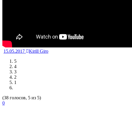
15.05.2017
Kirill Giro
5
4
3
2
1
(38 голосов, 5 из 5)
0