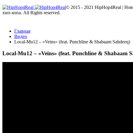
© 2015 - 2021 HipHop4Real | Но
хип-хопа. All Rights reserved.
Главная
Видео
Local-Mu12 – «Veins» (feat. Punchline & Shabaam Sahdeeq)
Local-Mu12 – «Veins» (feat. Punchline & Shabaam 