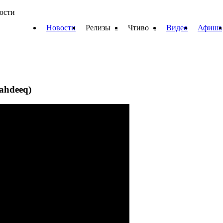
вости
Новости
Релизы
Чтиво
Видео
Афиша
Sahdeeq)