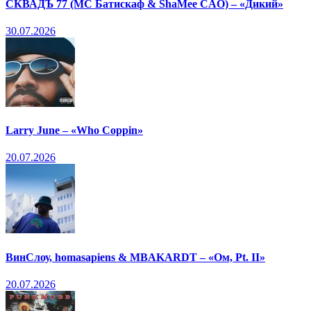
СКВАДЪ 77 (МС Батискаф & ShaMee CAO) – «Дикий»
30.07.2026
Larry June – «Who Coppin»
20.07.2026
ВинСлоу, homasapiens & MBAKARDT – «Ом, Pt. II»
20.07.2026