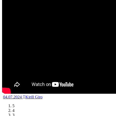
04.07.2024
Kirill Giro
5
4
3