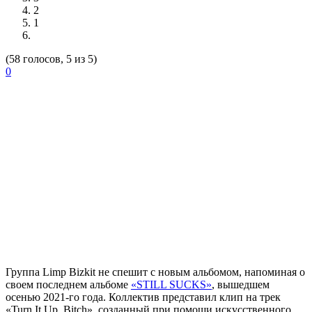
2
1
(58 голосов, 5 из 5)
0
Группа
Limp Bizkit
не спешит с новым альбомом, напоминая о
своем последнем альбоме
«STILL SUCKS»
, вышедшем
осенью 2021-го года. Коллектив представил клип на трек
«Turn It Up, Bitch», созданный при помощи искусственного