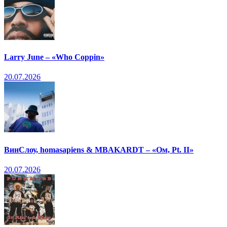
Larry June – «Who Coppin»
20.07.2026
ВинСлоу, homasapiens & MBAKARDT – «Ом, Pt. II»
20.07.2026