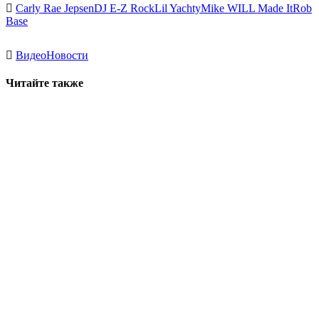
Carly Rae Jepsen
DJ E-Z Rock
Lil Yachty
Mike WILL Made It
Rob
Base
Видео
Новости
Читайте также