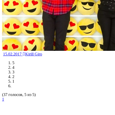
15.02.2017
Kirill Giro
5
4
3
2
1
(37 голосов, 5 из 5)
1