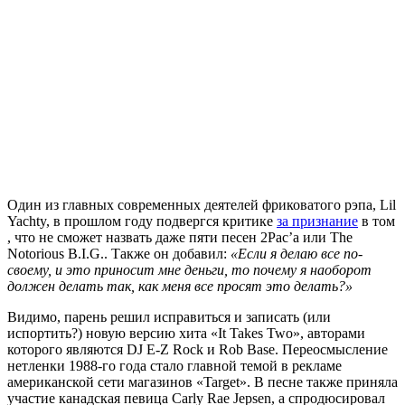
Один из главных современных деятелей фриковатого рэпа,
Lil
Yachty
, в прошлом году подвергся критике
за признание
в том
, что не сможет назвать даже пяти песен
2Pac’a
или
The
Notorious B.I.G.
. Также он добавил:
«Если я делаю все по-
своему, и это приносит мне деньги, то почему я наоборот
должен делать так, как меня все просят это делать?»
Видимо, парень решил исправиться и записать (или
испортить?) новую версию хита
«It Takes Two»
, авторами
которого являются
DJ E-Z Rock
и
Rob Base
. Переосмысление
нетленки 1988-го года стало главной темой в рекламе
американской сети магазинов
«Target»
. В песне также приняла
участие канадская певица
Carly Rae Jepsen
, а спродюсировал