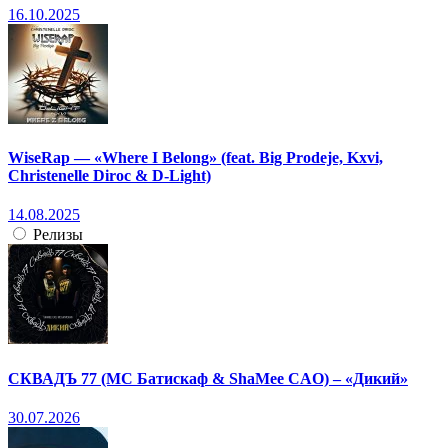
16.10.2025
WiseRap — «Where I Belong» (feat. Big Prodeje, Kxvi,
Christenelle Diroc & D-Light)
14.08.2025
Релизы
СКВАДЪ 77 (МС Батискаф & ShaMee CAO) – «Дикий»
30.07.2026