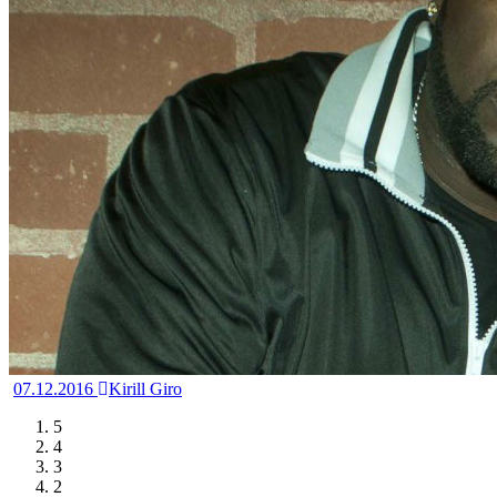
07.12.2016
Kirill Giro
5
4
3
2