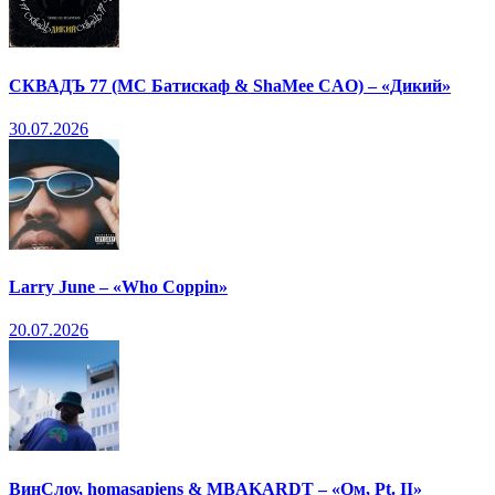
СКВАДЪ 77 (МС Батискаф & ShaMee CAO) – «Дикий»
30.07.2026
Larry June – «Who Coppin»
20.07.2026
ВинСлоу, homasapiens & MBAKARDT – «Ом, Pt. II»