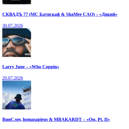
СКВАДЪ 77 (МС Батискаф & ShaMee CAO) – «Дикий»
30.07.2026
Larry June – «Who Coppin»
20.07.2026
ВинСлоу, homasapiens & MBAKARDT – «Ом, Pt. II»