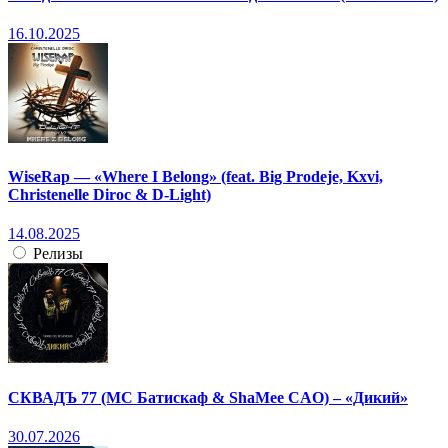
16.10.2025
WiseRap — «Where I Belong» (feat. Big Prodeje, Kxvi,
Christenelle Diroc & D-Light)
14.08.2025
Релизы
СКВАДЪ 77 (МС Батискаф & ShaMee CAO) – «Дикий»
30.07.2026