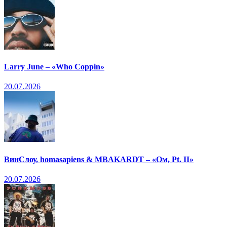
Larry June – «Who Coppin»
20.07.2026
ВинСлоу, homasapiens & MBAKARDT – «Ом, Pt. II»
20.07.2026