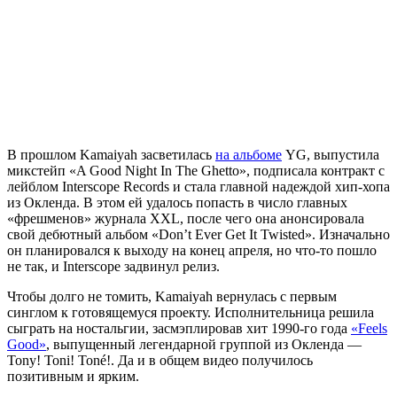
В прошлом
Kamaiyah
засветилась
на альбоме
YG, выпустила
микстейп «A Good Night In The Ghetto», подписала контракт с
лейблом Interscope Records и стала главной надеждой хип-хопа
из Окленда. В этом ей удалось попасть в число главных
«фрешменов» журнала XXL, после чего она анонсировала
свой дебютный альбом «Don’t Ever Get It Twisted». Изначально
он планировался к выходу на конец апреля, но что-то пошло
не так, и Interscope задвинул релиз.
Чтобы долго не томить,
Kamaiyah
вернулась с первым
синглом к готовящемуся проекту. Исполнительница решила
сыграть на ностальгии, засмэплировав хит 1990-го года
«Feels
Good»
, выпущенный легендарной группой из Окленда —
Tony! Toni! Toné!. Да и в общем видео получилось
позитивным и ярким.