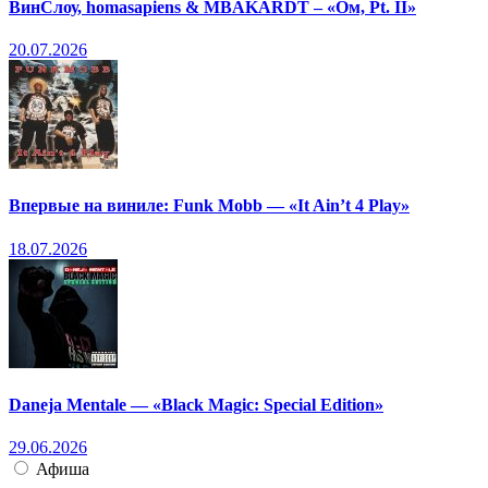
ВинСлоу, homasapiens & MBAKARDT – «Ом, Pt. II»
20.07.2026
Впервые на виниле: Funk Mobb — «It Ain’t 4 Play»
18.07.2026
Daneja Mentale — «Black Magic: Special Edition»
29.06.2026
Афиша