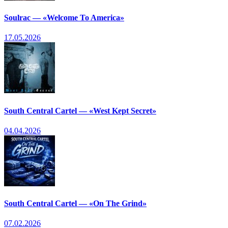
Soulrac — «Welcome To America»
17.05.2026
South Central Cartel — «West Kept Secret»
04.04.2026
South Central Cartel — «On The Grind»
07.02.2026