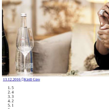
13.12.2016
Kirill Giro
5
4
3
2
1