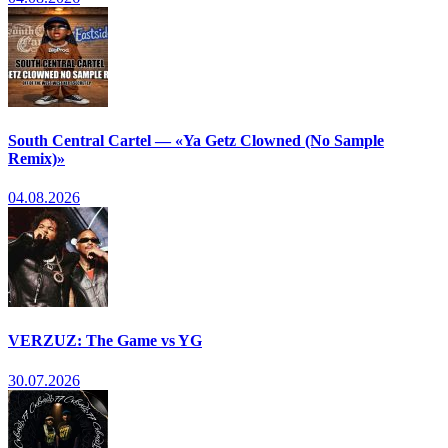
South Central Cartel — «Ya Getz Clowned (No Sample
Remix)»
04.08.2026
VERZUZ: The Game vs YG
30.07.2026