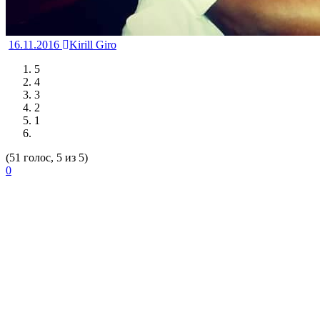
16.11.2016
Kirill Giro
5
4
3
2
1
(51 голос, 5 из 5)
0