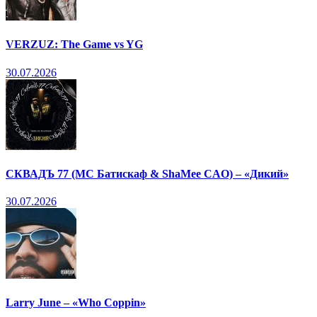
VERZUZ: The Game vs YG
30.07.2026
СКВАДЪ 77 (МС Батискаф & ShaMee CAO) – «Дикий»
30.07.2026
Larry June – «Who Coppin»