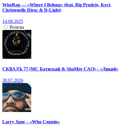
WiseRap — «Where I Belong» (feat. Big Prodeje, Kxvi,
Christenelle Diroc & D-Light)
14.08.2025
Релизы
СКВАДЪ 77 (МС Батискаф & ShaMee CAO) – «Дикий»
30.07.2026
Larry June – «Who Coppin»