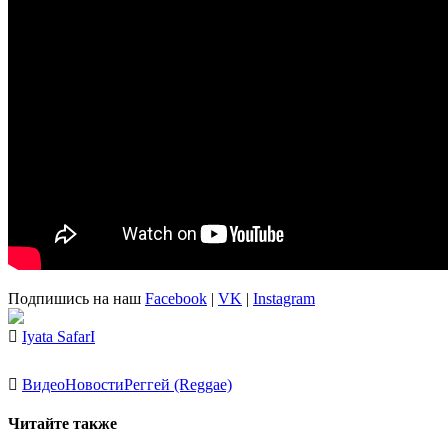
Подпишись на наш
Facebook
|
VK
|
Instagram
Iyata SafarI
Видео
Новости
Реггей (Reggae)
Читайте также