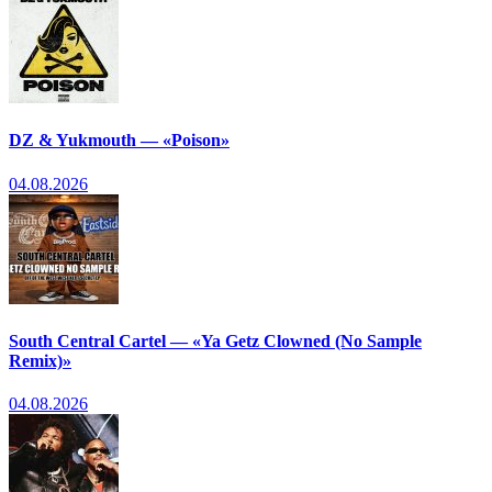
DZ & Yukmouth — «Poison»
04.08.2026
South Central Cartel — «Ya Getz Clowned (No Sample
Remix)»
04.08.2026