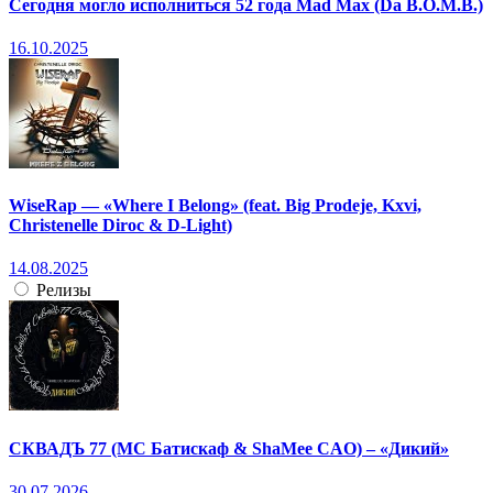
Сегодня могло исполниться 52 года Mad Max (Da B.O.M.B.)
16.10.2025
WiseRap — «Where I Belong» (feat. Big Prodeje, Kxvi,
Christenelle Diroc & D-Light)
14.08.2025
Релизы
СКВАДЪ 77 (МС Батискаф & ShaMee CAO) – «Дикий»
30.07.2026