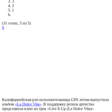
3
2
1
(31 голос, 5 из 5)
0
Калифорнийская рэп-исполнительница
GIN
летом выпустила
альбом
«La Dolce Vita»
. В поддержку релиза артистка
представила клип на трек «Live It Up (La Dolce Vita)».