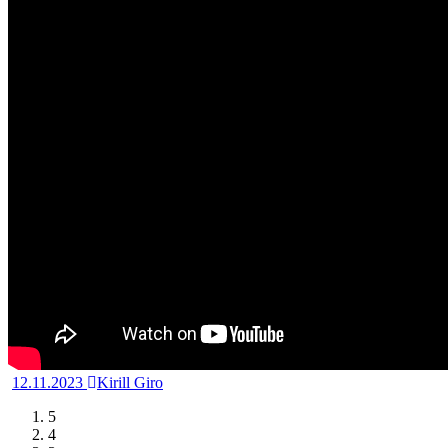
12.11.2023
Kirill Giro
5
4