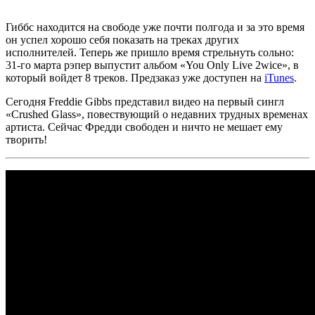
Гиббс
находится на свободе уже почти полгода и за это время
он успел хорошо себя показать на треках других
исполнителей. Теперь же пришло время стрельнуть сольно:
31-го марта рэпер выпустит альбом
«You Only Live 2wice»
, в
который войдет 8 треков. Предзаказ уже доступен на
iTunes
.
Сегодня
Freddie Gibbs
представил видео на первый сингл
«Crushed Glass»
, повествующий о недавних трудных временах
артиста. Сейчас
Фредди
свободен и ничто не мешает ему
творить!