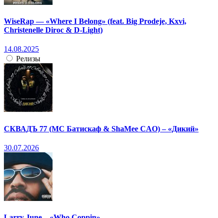
WiseRap — «Where I Belong» (feat. Big Prodeje, Kxvi,
Christenelle Diroc & D-Light)
14.08.2025
Релизы
СКВАДЪ 77 (МС Батискаф & ShaMee CAO) – «Дикий»
30.07.2026
Larry June – «Who Coppin»