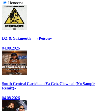
Новости
DZ & Yukmouth — «Poison»
04.08.2026
South Central Cartel — «Ya Getz Clowned (No Sample
Remix)»
04.08.2026