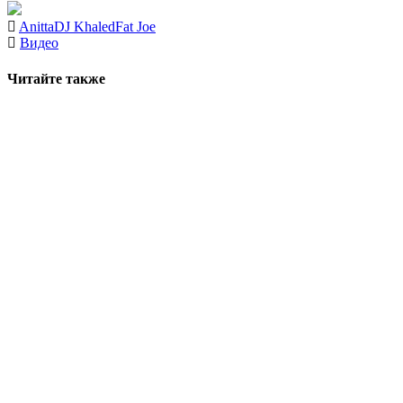
Anitta
DJ Khaled
Fat Joe
Видео
Читайте также