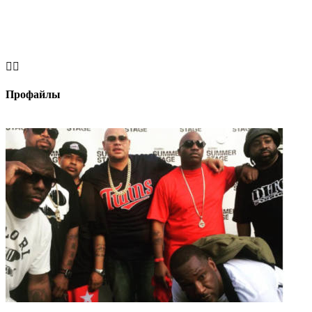


Профайлы