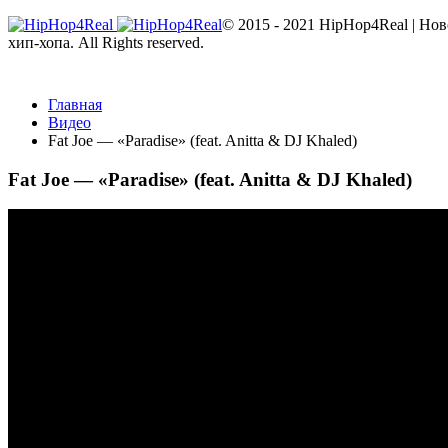
© 2015 - 2021 HipHop4Real | Но
хип-хопа. All Rights reserved.
Главная
Видео
Fat Joe — «Paradise» (feat. Anitta & DJ Khaled)
Fat Joe — «Paradise» (feat. Anitta & DJ Khaled)