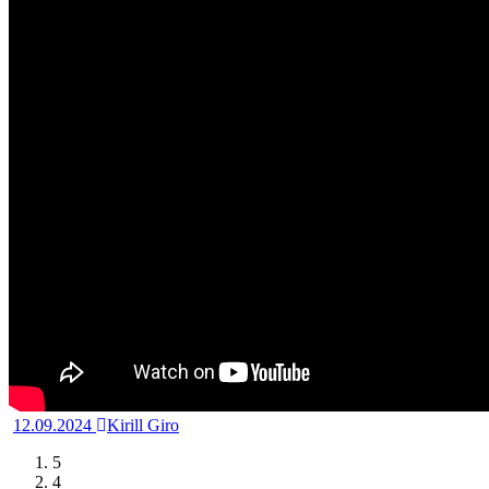
12.09.2024
Kirill Giro
5
4