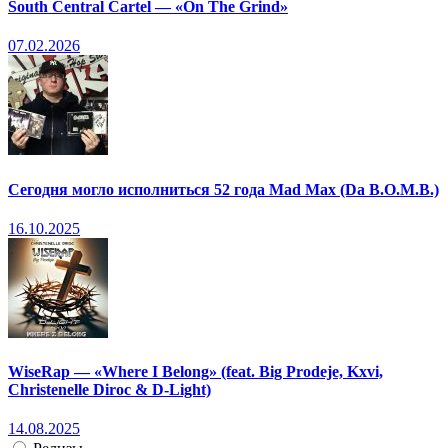
South Central Cartel — «On The Grind»
07.02.2026
Сегодня могло исполниться 52 года Mad Max (Da B.O.M.B.)
16.10.2025
WiseRap — «Where I Belong» (feat. Big Prodeje, Kxvi,
Christenelle Diroc & D-Light)
14.08.2025