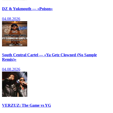
DZ & Yukmouth — «Poison»
04.08.2026
South Central Cartel — «Ya Getz Clowned (No Sample
Remix)»
04.08.2026
VERZUZ: The Game vs YG