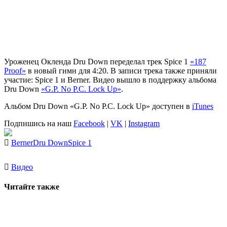
Уроженец Окленда Dru Down переделал трек Spice 1
«187
Proof»
в новый гимн для 4:20. В записи трека также приняли
участие: Spice 1 и Berner. Видео вышло в поддержку альбома
Dru Down
«G.P. No P.C. Lock Up»
.
Альбом Dru Down «G.P. No P.C. Lock Up» доступен в
iTunes
Подпишись на наш
Facebook
|
VK
|
Instagram
Berner
Dru Down
Spice 1
Видео
Читайте также