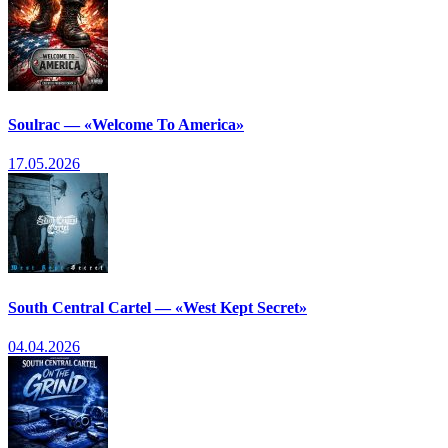
Soulrac — «Welcome To America»
17.05.2026
South Central Cartel — «West Kept Secret»
04.04.2026