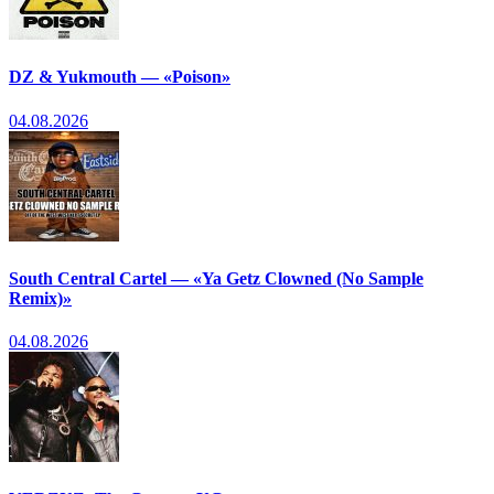
DZ & Yukmouth — «Poison»
04.08.2026
South Central Cartel — «Ya Getz Clowned (No Sample
Remix)»
04.08.2026