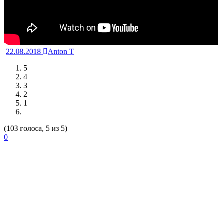
22.08.2018
Anton T
5
4
3
2
1
(103 голоса, 5 из 5)
0