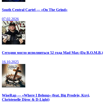
South Central Cartel — «On The Grind»
07.02.2026
Сегодня могло исполниться 52 года Mad Max (Da B.O.M.B.)
16.10.2025
WiseRap — «Where I Belong» (feat. Big Prodeje, Kxvi,
Christenelle Diroc & D-Light)