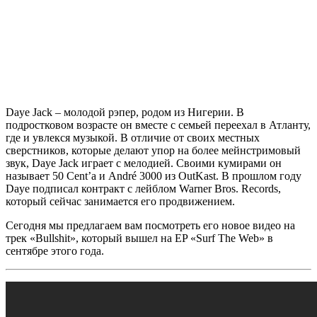
Daye Jack
– молодой рэпер, родом из Нигерии. В
подростковом возрасте он вместе с семьей переехал в Атланту,
где и увлекся музыкой. В отличие от своих местных
сверстников, которые делают упор на более мейнстримовый
звук,
Daye Jack
играет с мелодией. Своими кумирами он
называет
50 Cent’a
и
André 3000
из
OutKast
. В прошлом году
Daye
подписал контракт с лейблом
Warner Bros. Records
,
который сейчас занимается его продвижением.
Сегодня мы предлагаем вам посмотреть его новое видео на
трек
«Bullshit»
, который вышел на EP
«Surf The Web»
в
сентябре этого года.