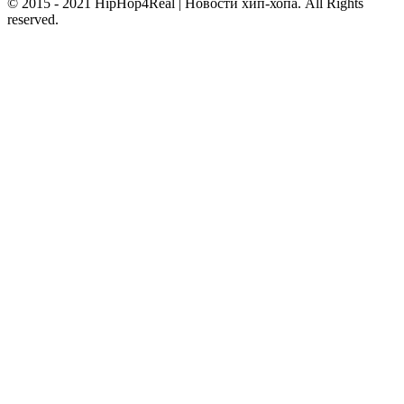
© 2015 - 2021 HipHop4Real | Новости хип-хопа. All Rights
reserved.