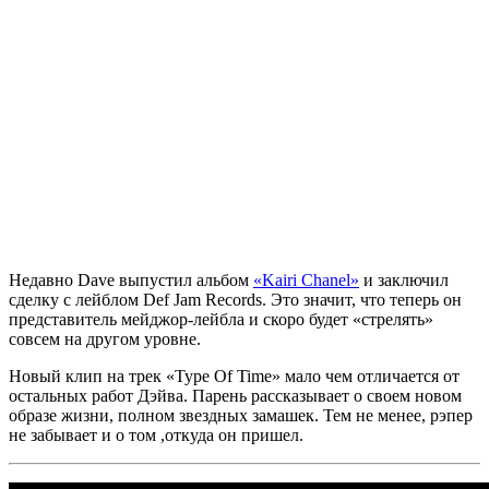
Недавно
Dave
выпустил альбом
«Kairi Chanel»
и заключил
сделку с лейблом
Def Jam Records
. Это значит, что теперь он
представитель мейджор-лейбла и скоро будет «стрелять»
совсем на другом уровне.
Новый клип на трек
«Type Of Time»
мало чем отличается от
остальных работ
Дэйва
. Парень рассказывает о своем новом
образе жизни, полном звездных замашек. Тем не менее, рэпер
не забывает и о том ,откуда он пришел.