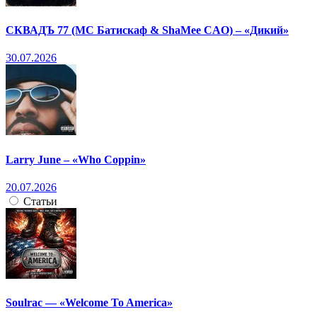
СКВАДЪ 77 (МС Батискаф & ShaMee CAO) – «Дикий»
30.07.2026
Larry June – «Who Coppin»
20.07.2026
Статьи
Soulrac — «Welcome To America»