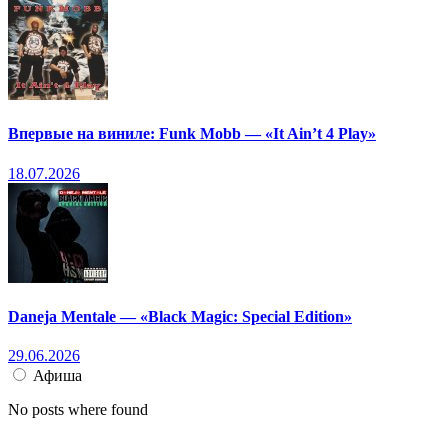
Впервые на виниле: Funk Mobb — «It Ain’t 4 Play»
18.07.2026
Daneja Mentale — «Black Magic: Special Edition»
29.06.2026
Афиша
No posts where found