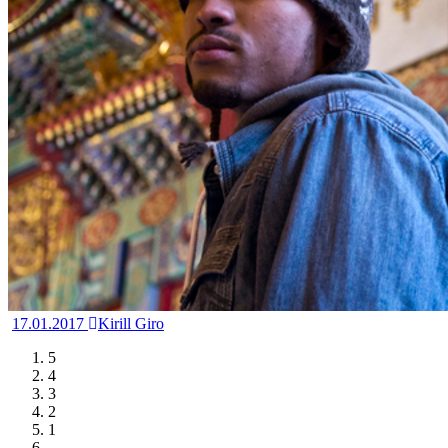
17.01.2017
Kirill Giro
5
4
3
2
1