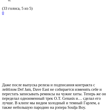
(33 голоса, 5 из 5)
0
Даже после выпуска релиза и подписания контракта с
лейблом
Def Jam
,
Dave East
не собирается изменять себе и
перестать записывать ремиксы на чужие хиты. Теперь же он
переделал одноименный трек
O.T. Genasis
и… сделал его
лучше. В клипе мы видим холодный и темный Гарлем, а
также небольшую пародию на рэпера
Soulja Boy
.