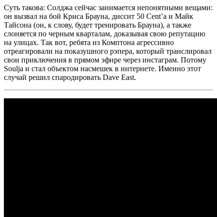
Суть такова:
Солджа
сейчас занимается непонятными вещами:
он вызвал на бой
Криса Брауна
, диссит
50 Cent’a
и
Майк
Тайсона
(он, к слову, будет тренировать
Брауна
), а также
слоняется по черным кварталам, доказывая свою репутацию
на улицах. Так вот, ребята из Комптона агрессивно
отреагировали на показушного рэпера, который транслировал
свои приключения в прямом эфире через инстаграм. Потому
Soulja
и стал объектом насмешек в интернете. Именно этот
случай решил спародировать
Dave East
.