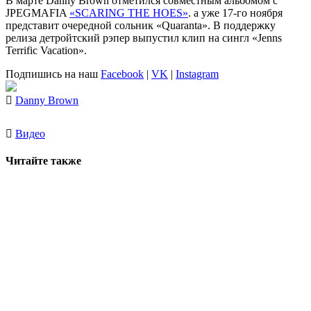
В марте
Danny Brown
отметился совместным альбомом с
JPEGMAFIA
«SCARING THE HOES»
. а уже 17-го ноября
представит очередной сольник «Quaranta». В поддержку
релиза детройтский рэпер выпустил клип на сингл «Jenns
Terrific Vacation».
Подпишись на наш
Facebook
|
VK
|
Instagram
Danny Brown
Видео
Читайте также