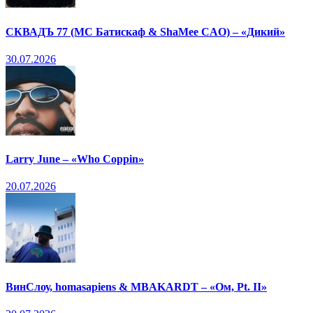
СКВАДЪ 77 (МС Батискаф & ShaMee CAO) – «Дикий»
30.07.2026
Larry June – «Who Coppin»
20.07.2026
ВинСлоу, homasapiens & MBAKARDT – «Ом, Pt. II»