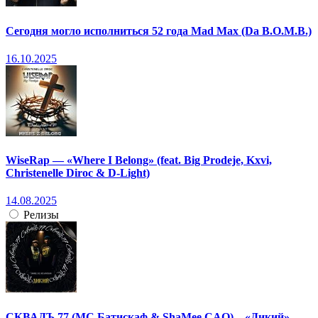
Сегодня могло исполниться 52 года Mad Max (Da B.O.M.B.)
16.10.2025
WiseRap — «Where I Belong» (feat. Big Prodeje, Kxvi,
Christenelle Diroc & D-Light)
14.08.2025
Релизы
СКВАДЪ 77 (МС Батискаф & ShaMee CAO) – «Дикий»