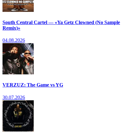
South Central Cartel — «Ya Getz Clowned (No Sample
Remix)»
04.08.2026
VERZUZ: The Game vs YG
30.07.2026