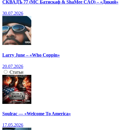
СКВАДЪ 77 (МС Батискаф & ShaMee CAO) – «Дикий»
30.07.2026
Larry June – «Who Coppin»
20.07.2026
Статьи
Soulrac — «Welcome To America»
17.05.2026