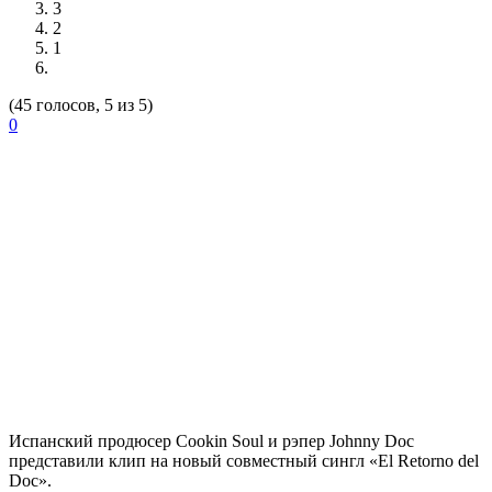
3
2
1
(45 голосов, 5 из 5)
0
Испанский продюсер
Cookin Soul
и рэпер
Johnny Doc
представили клип на новый совместный сингл «El Retorno del
Doc».