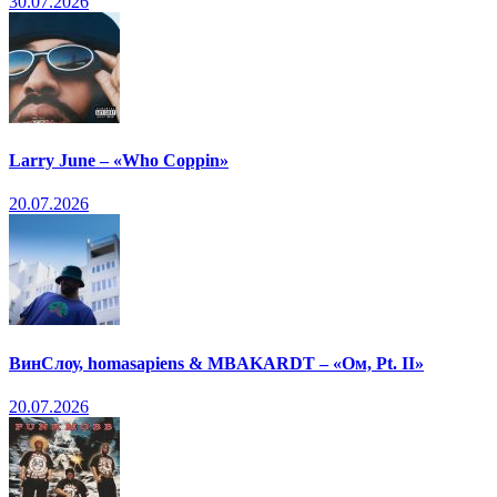
30.07.2026
Larry June – «Who Coppin»
20.07.2026
ВинСлоу, homasapiens & MBAKARDT – «Ом, Pt. II»
20.07.2026