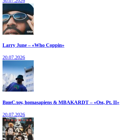
30.07.2026
Larry June – «Who Coppin»
20.07.2026
ВинСлоу, homasapiens & MBAKARDT – «Ом, Pt. II»
20.07.2026