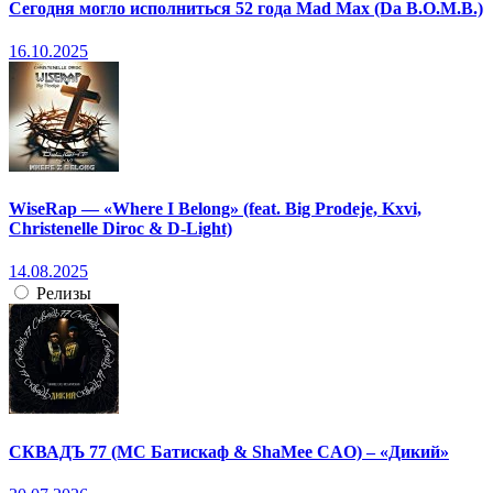
Сегодня могло исполниться 52 года Mad Max (Da B.O.M.B.)
16.10.2025
WiseRap — «Where I Belong» (feat. Big Prodeje, Kxvi,
Christenelle Diroc & D-Light)
14.08.2025
Релизы
СКВАДЪ 77 (МС Батискаф & ShaMee CAO) – «Дикий»