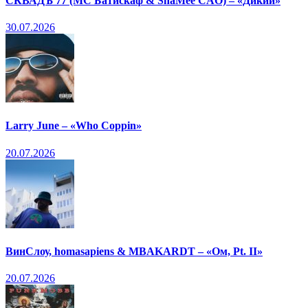
СКВАДЪ 77 (МС Батискаф & ShaMee CAO) – «Дикий»
30.07.2026
Larry June – «Who Coppin»
20.07.2026
ВинСлоу, homasapiens & MBAKARDT – «Ом, Pt. II»
20.07.2026