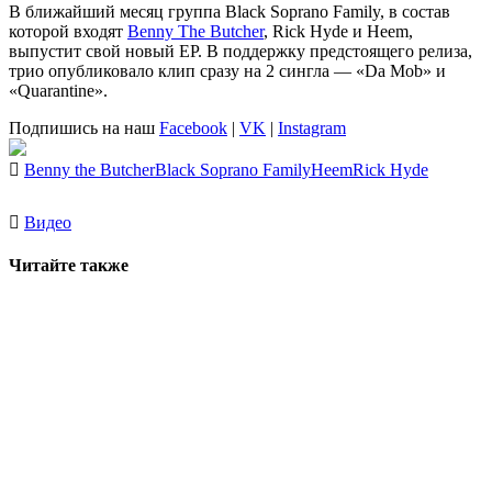
В ближайший месяц группа
Black Soprano Family
, в состав
которой входят
Benny The Butcher
, Rick Hyde и Heem,
выпустит свой новый EP. В поддержку предстоящего релиза,
трио опубликовало клип сразу на 2 сингла — «Da Mob» и
«Quarantine».
Подпишись на наш
Facebook
|
VK
|
Instagram
Benny the Butcher
Black Soprano Family
Heem
Rick Hyde
Видео
Читайте также