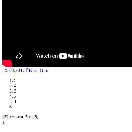
26.03.2017
Kirill Giro
5
4
3
2
1
(62 голоса, 5 из 5)
1