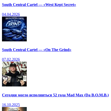
South Central Cartel — «West Kept Secret»
04.04.2026
South Central Cartel — «On The Grind»
07.02.2026
Сегодня могло исполниться 52 года Mad Max (Da B.O.M.B.)
16.10.2025