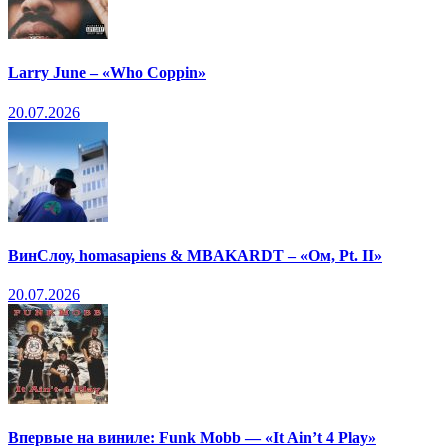
Larry June – «Who Coppin»
20.07.2026
ВинСлоу, homasapiens & MBAKARDT – «Ом, Pt. II»
20.07.2026
Впервые на виниле: Funk Mobb — «It Ain’t 4 Play»