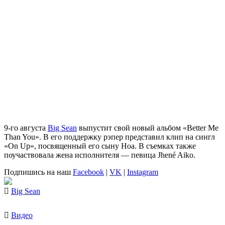
9-го августа
Big Sean
выпустит свой новый альбом «Better Me
Than You». В его поддержку рэпер представил клип на сингл
«On Up», посвященный его сыну Ноа. В съемках также
поучаствовала жена исполнителя — певица Jhené Aiko.
Подпишись на наш
Facebook
|
VK
|
Instagram
Big Sean
Видео