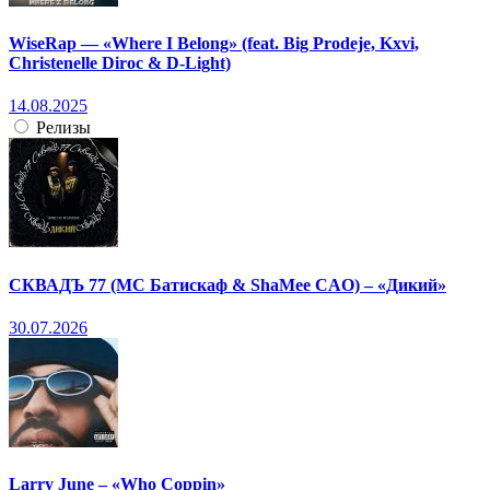
WiseRap — «Where I Belong» (feat. Big Prodeje, Kxvi,
Christenelle Diroc & D-Light)
14.08.2025
Релизы
СКВАДЪ 77 (МС Батискаф & ShaMee CAO) – «Дикий»
30.07.2026
Larry June – «Who Coppin»