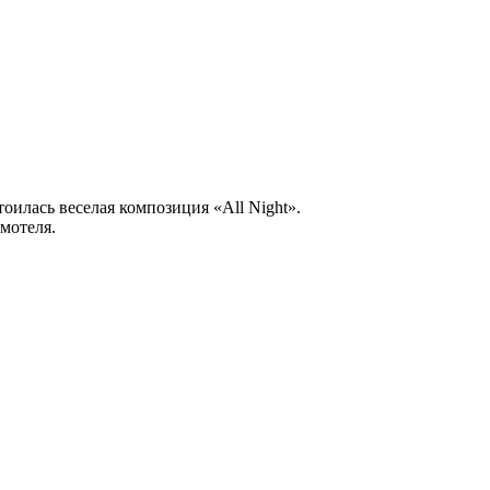
оилась веселая композиция «All Night».
мотеля.