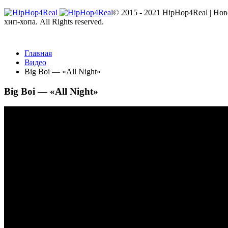
© 2015 - 2021 HipHop4Real | Но
хип-хопа. All Rights reserved.
Главная
Видео
Big Boi — «All Night»
Big Boi — «All Night»