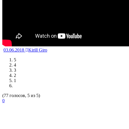
03.06.2018
Kirill Giro
5
4
3
2
1
(77 голосов, 5 из 5)
0