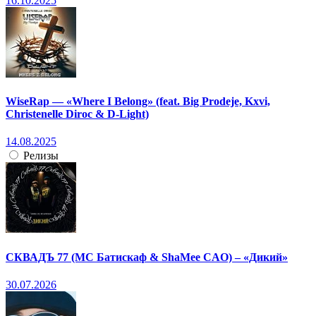
16.10.2025
WiseRap — «Where I Belong» (feat. Big Prodeje, Kxvi,
Christenelle Diroc & D-Light)
14.08.2025
Релизы
СКВАДЪ 77 (МС Батискаф & ShaMee CAO) – «Дикий»
30.07.2026