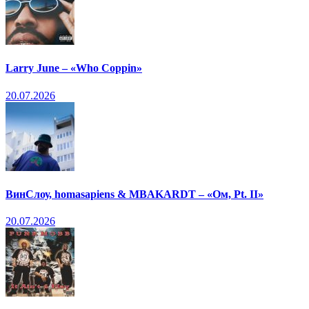
Larry June – «Who Coppin»
20.07.2026
ВинСлоу, homasapiens & MBAKARDT – «Ом, Pt. II»
20.07.2026