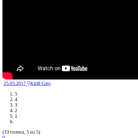
25.03.2017
Kirill Giro
5
4
3
2
1
(33 голоса, 5 из 5)
0