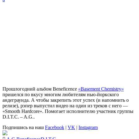
Прошлогодний альбом
Beneficence
«Basement Chemistry»
пришелся по вкусу многим любителям нью-йоркского
андеграунда. А чтобы закрепить этот успех (и напомнить о
релизе), рэпер выпустил видео на один из треков с него —
«Smooth Hardcore»
. Помогает исполнителю участник группы
D.I.T.C.
–
A.G.
.
Подпишись на наш
Facebook
|
VK
|
Instagram