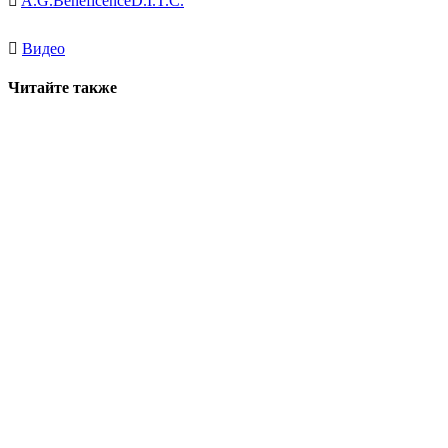
A.G.
Beneficence
D.I.T.C.
Видео
Читайте также