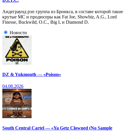
D.I.T.C.
Андеграунд рэп группа из Бронкса, в составе которой такие
крутые МС и продюсеры как Fat Joe, Showbiz, A.G., Lord
Finesse, Buckwild, O.C., Big L и Diamond D.
Новости
DZ & Yukmouth — «Poison»
04.08.2026
South Central Cartel — «Ya Getz Clowned (No Sample