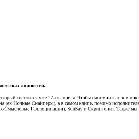
звестных личностей.
оторый состоится уже 27-го апреля. Чтобы напомнить о нем по
на
(ex-
Ночные Снайперы
), а в самом клипе, помимо исполнител
x-
Смысловые Галлюцинации
),
SunSay
и
Скриптонит
. Также мы