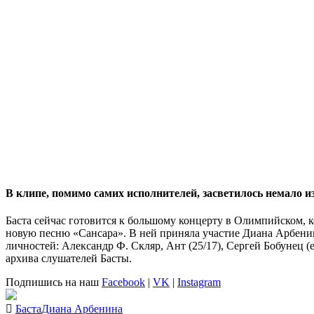
В клипе, помимо самих исполнителей, засветилось немало и
Баста
сейчас готовится к большому концерту в Олимпийском, к
новую песню
«Сансара»
. В ней приняла участие
Диана Арбени
личностей:
Александр Ф. Скляр
,
Ант (25/17)
,
Сергей Бобунец
(e
архива слушателей
Басты
.
Подпишись на наш
Facebook
|
VK
|
Instagram
Баста
Диана Арбенина