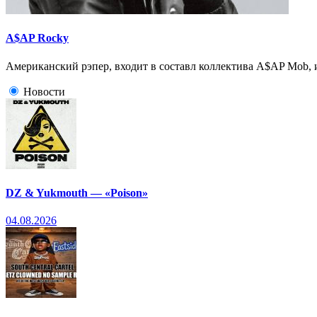
A$AP Rocky
Американский рэпер, входит в составл коллектива A$AP Mob, и
Новости
DZ & Yukmouth — «Poison»
04.08.2026