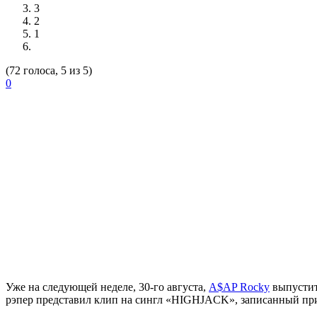
3
2
1
(72 голоса, 5 из 5)
0
Уже на следующей неделе, 30-го августа,
A$AP Rocky
выпустит
рэпер представил клип на сингл «HIGHJACK», записанный пр