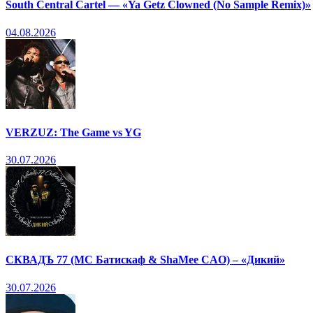
South Central Cartel — «Ya Getz Clowned (No Sample Remix)»
04.08.2026
VERZUZ: The Game vs YG
30.07.2026
СКВАДЪ 77 (МС Батискаф & ShaMee CAO) – «Дикий»
30.07.2026