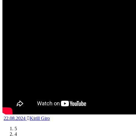
22.08.2024
Kirill Giro
5
4