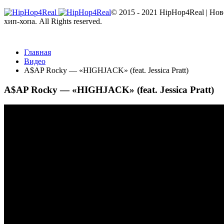
© 2015 - 2021 HipHop4Real | Но
хип-хопа. All Rights reserved.
Главная
Видео
A$AP Rocky — «HIGHJACK» (feat. Jessica Pratt)
A$AP Rocky — «HIGHJACK» (feat. Jessica Pratt)