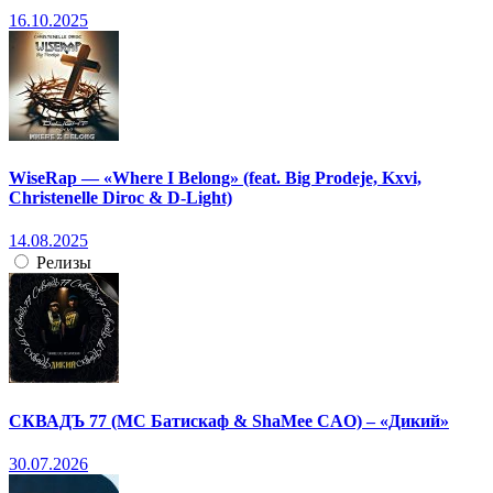
16.10.2025
WiseRap — «Where I Belong» (feat. Big Prodeje, Kxvi,
Christenelle Diroc & D-Light)
14.08.2025
Релизы
СКВАДЪ 77 (МС Батискаф & ShaMee CAO) – «Дикий»
30.07.2026