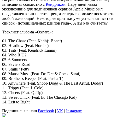
записанная совместно с
Кендриком
. Пару дней назад
эксклюзивно для подписчиков сервиса Apple Music был
представлен клип на этот трек, а теперь его может посмотреть
любой желающий. Некоторые критики уже успели записать в
список «потенциальных клипов года». А вы как считаете?
Треклист альбома «Oxnard»:
01. The Chase (Feat. Kadhja Bonet)
02. Headlow (Feat. Norelle)
03. Tints (Feat. Kendrick Lamar)
04. Who R U?
05. 6 Summers
06. Saviers Road
07. Smile / Petty
08. Mansa Musa (Feat. Dr. Dre & Cocoa Sarai)
09. Brother’s Keeper (Feat. Pusha T)
10. Anywhere (Feat. Snoop Dogg & The Last Artful, Dodgr)
11. Trippy (Feat. J. Cole)
12. Cheers (Feat. Q-Tip)
13. Sweet Chick (Feat. BJ The Chicago Kid)
14. Left to Right
Подпишись на наш
Facebook
|
VK
|
Instagram