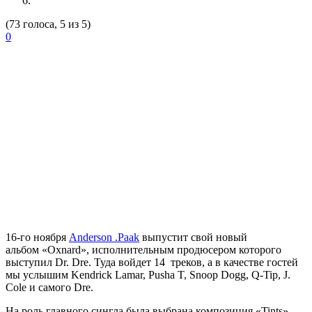
(73 голоса, 5 из 5)
0
16-го ноября
Anderson .Paak
выпустит свой новый
альбом «Oxnard», исполнительным продюсером которого
выступил Dr. Dre. Туда войдет 14 треков, а в качестве гостей
мы услышим Kendrick Lamar, Pusha T, Snoop Dogg, Q-Tip, J.
Cole и самого Dre.
На роль главного сингла была выбрана композиция «Tints»,