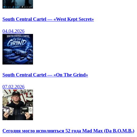
South Central Cartel — «West Kept Secret»
04.04.2026
South Central Cartel — «On The Grind»
07.02.2026
Сегодня могло исполниться 52 года Mad Max (Da B.O.M.B.)