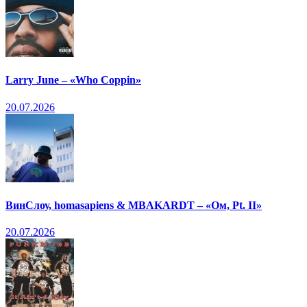
Larry June – «Who Coppin»
20.07.2026
ВинСлоу, homasapiens & MBAKARDT – «Ом, Pt. II»
20.07.2026