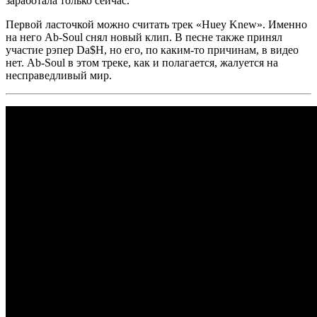
заработала только сейчас.
Первой ласточкой можно считать трек
«Huey Knew»
. Именно
на него
Ab-Soul
снял новый клип. В песне также принял
участие рэпер
Da$H
, но его, по каким-то причинам, в видео
нет.
Ab-Soul
в этом треке, как и полагается, жалуется на
несправедливый мир.