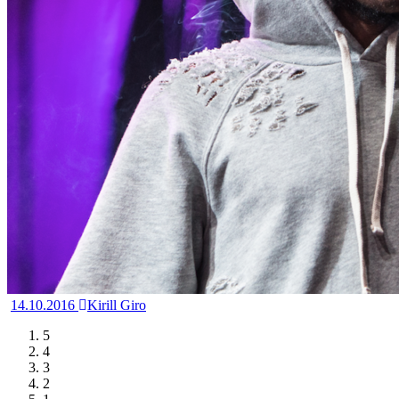
14.10.2016
Kirill Giro
5
4
3
2