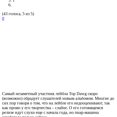
1
(43 голоса, 5 из 5)
0
Самый незаметный участник лейбла
Top Dawg
скоро
(возможно) обрадует слушателей новым альбомом. Многие до
сих пор говоря о том, что на лейбле его недооценивают, так
как промо у его творчества – слабое. О его готовящемся
релизе идут слухи еще с начала года, но пиар-машина