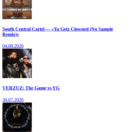
South Central Cartel — «Ya Getz Clowned (No Sample
Remix)»
04.08.2026
VERZUZ: The Game vs YG
30.07.2026