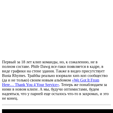
Первый за 18 лет клип команды, но, к сожалению, не в
полном составе.
Phife Dawg
все-таки появляется в кадре, в
виде графики на стене здания. Также в видео присутствует
B
usta Rhymes.
Трайбы реально взорвали хип-хоп сообщество
(да и не только) своим новым альбомом
«We Got It From
Here… Thank You 4 Your Service»
. Теперь же понаблюдаем за
ними в новом клипе. А мы, будучи оптимистами, будем
надеяться, что у парней еще осталось что-то в захромах, и это
не конец.