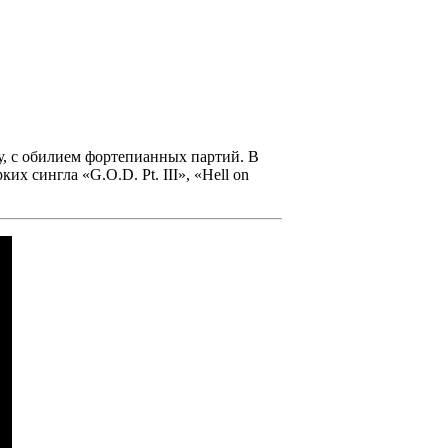
у, с обилием фортепианных партий. В
рких сингла
«G.O.D. Pt. III», «Hell on