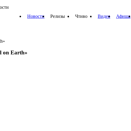
вости
Новости
Релизы
Чтиво
Видео
Афиша
th»
l on Earth»