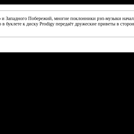
о и Западного Побережий, многие поклонники рэп-музыки начали
 в буклете к диску
Prodigy
передаёт дружеские приветы в сторон