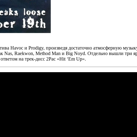
ктива
Havoc
и
Prodigy
, произведя достаточно атмосферную музык
ак
Nas, Raekwon, Method Man и Big Noyd.
Отдельно вышли три я
ответом на трек-дисс
2Pac «Hit ‘Em Up».