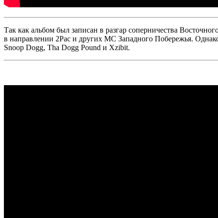
Так как альбом был записан в разгар соперничества Восточног
в направлении
2Pac
и других МС Западного Побережья. Однако
Snoop Dogg, Tha Dogg Pound
и
Xzibit
.