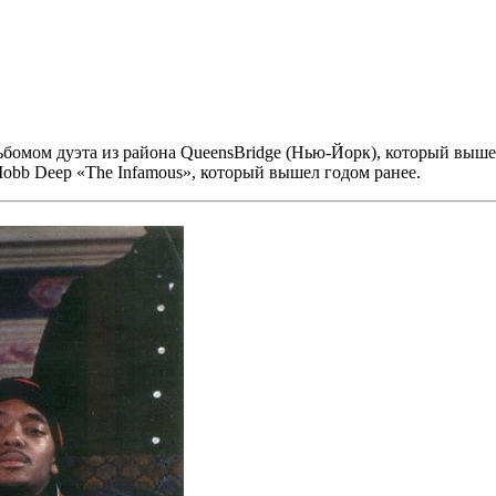
ьбомом дуэта из района QueensBridge (Нью-Йорк), который выше
obb Deep «The Infamous»,
который вышел годом ранее.