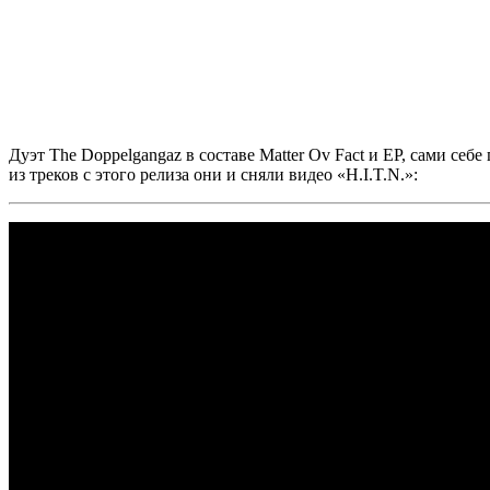
Дуэт
The Doppelgangaz
в составе
Matter Ov Fact
и
EP,
сами себе 
из треков с этого релиза они и сняли видео
«H.I.T.N.»: