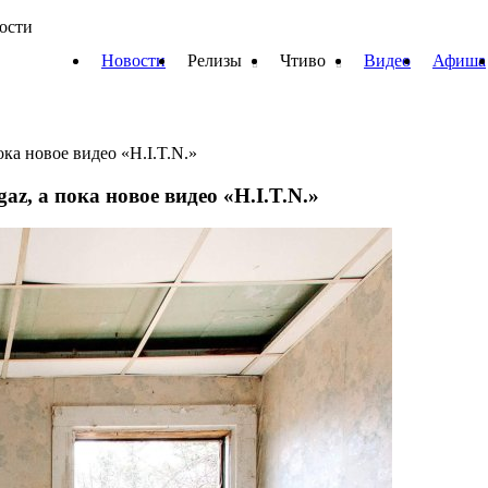
вости
Новости
Релизы
Чтиво
Видео
Афиша
ка новое видео «H.I.T.N.»
z, а пока новое видео «H.I.T.N.»