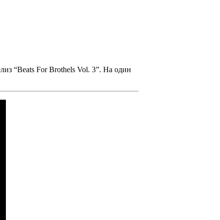
елиз
“Beats For Brothels Vol. 3”.
На один