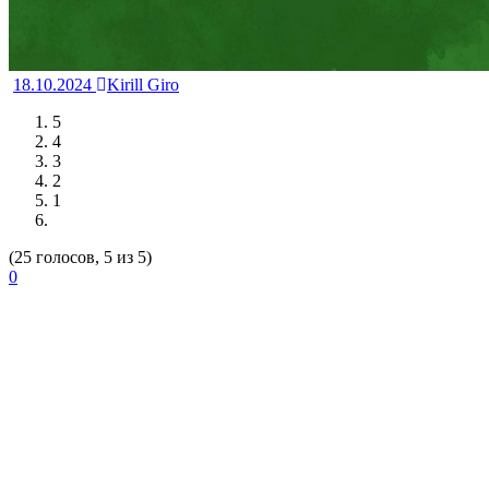
18.10.2024
Kirill Giro
5
4
3
2
1
(25 голосов, 5 из 5)
0