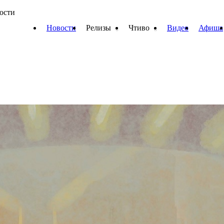
вости
Новости
Релизы
Чтиво
Видео
Афиша