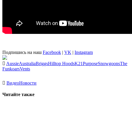
Подпишись на наш
Facebook
|
VK
|
Instagram
Aussie
Australia
Briggs
Hilltop Hoods
K21
Purpose
Snowgoons
The
Funkoars
Vents
Видео
Новости
Читайте также