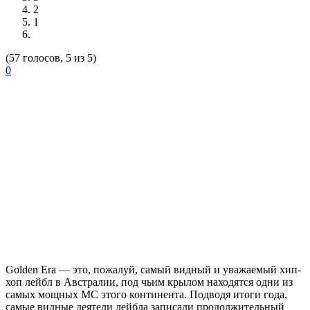
2
1
(57 голосов, 5 из 5)
0
Golden Era —
это, пожалуй, самый видный и уважаемый хип-
хоп лейбл в Австралии, под чьим крылом находятся одни из
самых мощных МС этого континента. Подводя итоги года,
самые видные деятели лейбла записали продолжительный