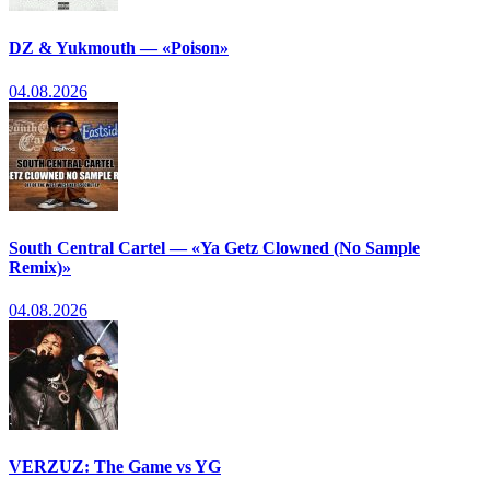
DZ & Yukmouth — «Poison»
04.08.2026
South Central Cartel — «Ya Getz Clowned (No Sample
Remix)»
04.08.2026
VERZUZ: The Game vs YG