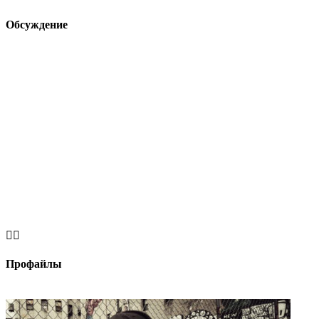
Обсуждение


Профайлы