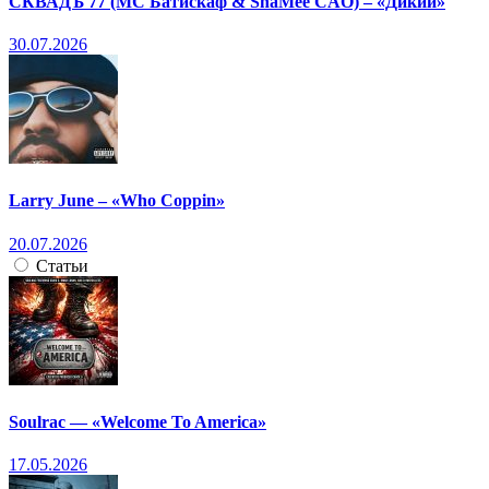
СКВАДЪ 77 (МС Батискаф & ShaMee CAO) – «Дикий»
30.07.2026
Larry June – «Who Coppin»
20.07.2026
Статьи
Soulrac — «Welcome To America»
17.05.2026