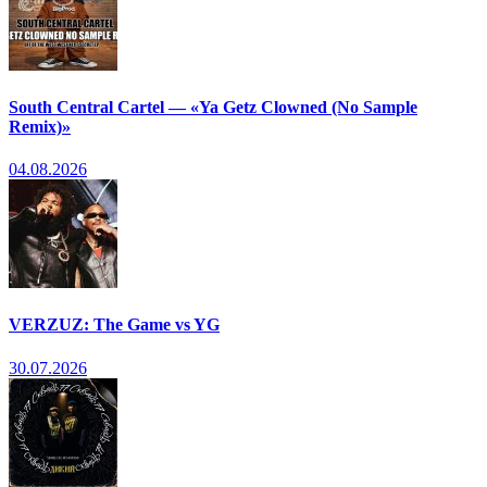
South Central Cartel — «Ya Getz Clowned (No Sample
Remix)»
04.08.2026
VERZUZ: The Game vs YG
30.07.2026